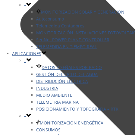
–
MONITORIZACIÓN SOLAR Y GENERACIÓN
Autoconsumo
Telemedida Contadores
MONITORIZACIÓN INSTALACIONES FOTOVOLTAI
SenNet POWER PLANT CONTROLLER
TELEMEDIDA EN TIEMPO REAL
APLICACIONES
–
DATOS Y SEÑALES POR RADIO
GESTIÓN DEL CICLO DEL AGUA
DISTRIBUCIÓN ELÉCTRICA
INDUSTRIA
MEDIO AMBIENTE
TELEMETRÍA MARINA
POSICIONAMIENTO Y TOPOGRAFÍA – RTK
–
MONITORIZACIÓN ENERGÉTICA
CONSUMOS