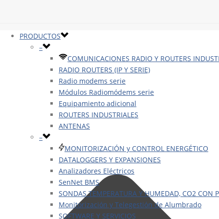
PRODUCTOS
–
COMUNICACIONES RADIO Y ROUTERS INDUST
RADIO ROUTERS (IP Y SERIE)
Radio modems serie
Módulos Radiomódems serie
Equipamiento adicional
ROUTERS INDUSTRIALES
ANTENAS
–
MONITORIZACIÓN y CONTROL ENERGÉTICO
DATALOGGERS Y EXPANSIONES
Analizadores Eléctricos
SenNet BMS
SONDAS TEMPERATURA Y HUMEDAD, CO2 CON PI
Monitorización y Telegestión de Alumbrado
SOFTWARE Y SERVICIOS